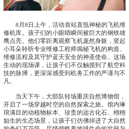
8月8日上午，活动首站直抵神秘的飞机维
修机库。孩子们的小眼睛瞬间被巨大的钢铁雄
鹰点亮。他们零距离观察飞机庞然身躯，竖起
小耳朵聆听专业维修工程师揭秘飞机的构造、
维修流程及其守护蓝天安全的神圣使命。这场
生动的现场课，让孩子们不仅触摸到了航空科
技的脉搏，更深深感受到机务工作的严谨与不
凡。
当天下午，大部队转场重庆自然博物馆，
开启了一场穿越时空的自然探索之旅。馆内琳
琅满目的动植物标本、珍贵的远古化石、栩栩
如生的生态场景，让孩子们仿佛掉进了大自然
的奇幻万花筒，尽情领略着地球生命的壮丽与