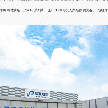
时满足一架A320系列和一架CRJ900飞机入库维修的需要。2期机库