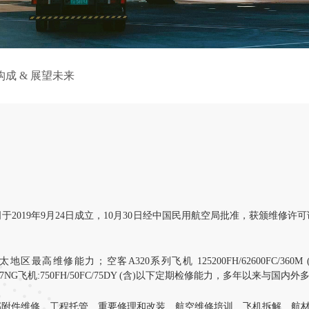
构成 & 展望未来
2019年9月24日成立，10月30日经中国民用航空局批准，获颁维修
太地区最高维修能力；
空客
A320
系列飞机
125200FH/62600FC/360M 
37NG
飞机
:750FH/50FC/75DY (
含
)
以下定期检修能力，
多年以来与国内外
件维修、工程托管、重要修理和改装、航空维修培训、飞机拆解、航材