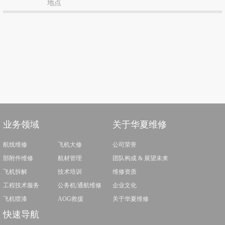
地点
业务领域
关于华夏维修
航线维修
飞机大修
公司荣誉
部附件维修
航材管理
团队构成 & 展望未来
飞机拆解
技术培训
维修资质
工程技术服务
公务机/通航维修
企业文化
飞机喷漆
AOG救援
关于华夏维修
快速导航