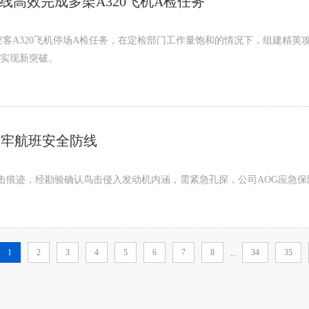
线高效完成多架A320飞机A检任务
客A320飞机停场A检任务，在定检部门工作量饱和的情况下，组建精英
上实现新突破。
筑牢航班安全防线
鸟击痕迹，经勘验确认鸟击侵入发动机内涵，需紧急孔探，公司AOG应急
1
2
3
4
5
6
7
8
34
35
...