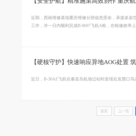
【安全护航】精准施策高效协作 重庆航
近期，西南维修基地重庆维修分部临危受命，承接多架空
工作，并一日内顺利完成B-8697飞机A检，在检修效率
【硬核守护】快速响应异地AOG处置 
近日，B-30AZ飞机在秦皇岛机场过站时发现右发唇口
首页
上一页