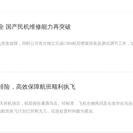
全 国产民机维修能力再突破
突发故障，同时公司首次独立完成C909机型襟翼拆装及测试调节工作，
排险，高效保障航班顺利执飞
航班抵达天府机场后，机组报告遭遇鸟击。经检查，飞机右侧风挡及右发存在鸟
的航班执飞计划已所剩无几，应急处置时间极为紧迫。