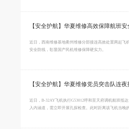
【安全护航】华夏维修高效保障航班安
近日，西南维修基地衢州维修分部接连高效处置两起飞机
安全防线，彰显国产民机维修保障硬实力。
【安全护航】华夏维修党员突击队连夜
近日，B-32AY飞机执行G53012呼和至天府调机
入内涵道，需立即开展孔探检查。此时距离该飞机当晚